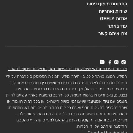
פתרונות מימון וביטוח
שירות ואחריות
אודות GEELY
עוד באתר
צרו איתנו קשר
מדיניות הפרטיות
תנאי שימוש
הצהרת נגישות
תקנון מבצעים
מחירון
מפת אתר
המידע המוצג באתר כולל, בין היתר, מידע ותמונות המסופקים לחברה על ידי
היצרנית והינם בינלאומיים. יתכנו הבדלים מסוימים בין התמונות באתר לבין
הדגמים הנמכרים בישראל, וכך גם יתכנו הבדלים בתכונות, במפרטים,
בצבעים, באביזרים או ברמות הגימור. כלי הרכב בתמונות באתר עשויים להיות
מוצגים עם ציוד אופציונלי שאינו זמין בשוק הישראלי או בכל רמות הגימור, או
שהם נמכרים בתשלום נוסף ואינם כלולים במחיר המוצר. המידע, התמונות,
המפרטים והנתונים באתר זה הינם כלליים ומוצגים להתרשמות בלבד.
מפרט הרכב והאבזור הקובעים הינם בהתאם למפרט שיצורף להסכם
ההזמנה שיחתם על ידי הלקוח.
Created by dooble