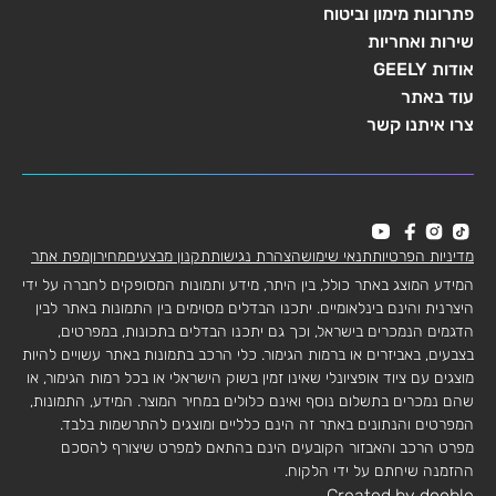
פתרונות מימון וביטוח
שירות ואחריות
אודות GEELY
עוד באתר
צרו איתנו קשר
מדיניות הפרטיות
תנאי שימוש
הצהרת נגישות
תקנון מבצעים
מחירון
מפת אתר
המידע המוצג באתר כולל, בין היתר, מידע ותמונות המסופקים לחברה על ידי
היצרנית והינם בינלאומיים. יתכנו הבדלים מסוימים בין התמונות באתר לבין
הדגמים הנמכרים בישראל, וכך גם יתכנו הבדלים בתכונות, במפרטים,
בצבעים, באביזרים או ברמות הגימור. כלי הרכב בתמונות באתר עשויים להיות
מוצגים עם ציוד אופציונלי שאינו זמין בשוק הישראלי או בכל רמות הגימור, או
שהם נמכרים בתשלום נוסף ואינם כלולים במחיר המוצר. המידע, התמונות,
המפרטים והנתונים באתר זה הינם כלליים ומוצגים להתרשמות בלבד.
מפרט הרכב והאבזור הקובעים הינם בהתאם למפרט שיצורף להסכם
ההזמנה שיחתם על ידי הלקוח.
Created by dooble