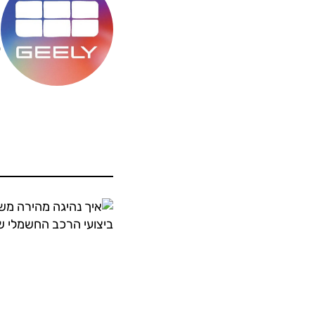
מ
ס
ה