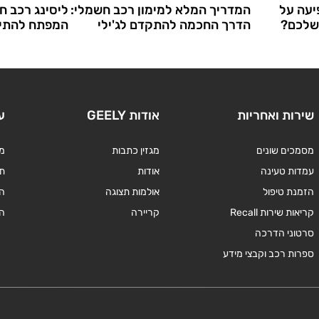
יעה על
המדריך המלא למימון רכב חשמלי:
ליסינג רכב ח
 שלכם?
הדרך החכמה להתקדם לג'ילי
המפתח להתיי
שירות ואחריות
אודות GEELY
ע
מסמכים שונים
מגזין כתבות
מד
עמדות טעינה
אודות
תנ
הזמנת טיפול
אולמות תצוגה
ה
קריאות שירות Recall
קריירה
ה
סרטוני הדרכה
ספרות רכב וקבצי מידע